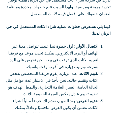
ندرك في شركة شراء اثاث مستعمل في حي الريان أهمية توفير
تجربة مريحة ومرضية، ولهذا السبب نتبع خطوات محددة ومنظمة
لضمان حصولك على افضل قيمة لاثاثك المستعمل.
فيما يلي نستعرض خطوات عملية شراء الاثاث المستعمل في حي
الريان لدينا:
الاتصال الأولي:
أول خطوة تبدأ عندما تتواصل معنا عبر
الهاتف أو البريد الإلكتروني. يمكنك تحديد موعد مع فريقنا
لتقييم الاثاث الذي ترغب في بيعه. نحن نحرص على الرد
بسرعة وترتيب زيارة في أقرب وقت يناسبك.
تقييم الاثاث:
عند الزيارة، يقوم فريقنا المتخصص بفحص
الاثاث وتقييم حالته. نحن نأخذ في الاعتبار عدة عوامل مثل
الحالة العامة، العمر، العلامة التجارية، والنمط. الهدف هو
تقديم تقييم عادل يعكس القيمة الحقيقية للاثاث.
تقديم العرض:
بعد التقييم، نقدم لك عرضاً مالياً لشراء
الاثاث. نضمن أن يكون العرض تنافسيًا وعادلاً. يمكنك