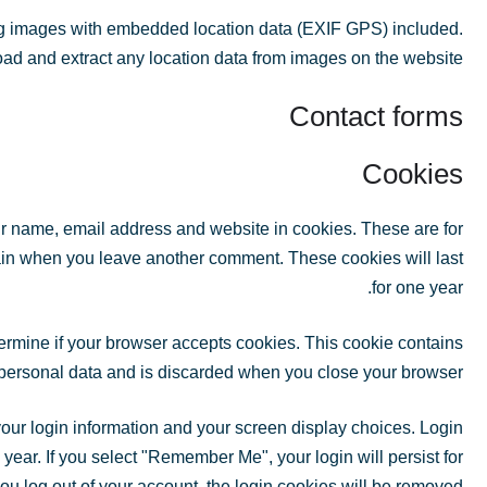
ing images with embedded location data (EXIF GPS) included.
oad and extract any location data from images on the website.
Contact forms
Cookies
ur name, email address and website in cookies. These are for
again when you leave another comment. These cookies will last
for one year.
etermine if your browser accepts cookies. This cookie contains
personal data and is discarded when you close your browser.
your login information and your screen display choices. Login
 year. If you select "Remember Me", your login will persist for
you log out of your account, the login cookies will be removed.